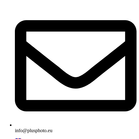
Vai
al
contenuto
info@plusphoto.eu